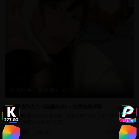
125分钟
23,450
9.1
热门动作大片《英雄归来》- 免费在线观看
一部制作精良的动作冒险片，融合了传统武侠元素与现代特效
技术，为观众带来视觉盛宴。
动作片
武侠冒险
2025/1/20