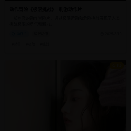
动作冒险《极限挑战》- 刺激动作片
一部刺激的动作冒险片，通过极限运动和危险挑战展现了人类
挑战极限的勇气和毅力。
动作片
极限动作
2025/8/10
#
动作
#
极限
#
挑战
8.5