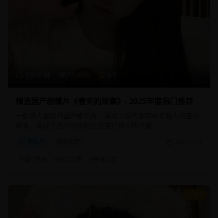
108分钟
15,680
8.9
精选国产剧情片《春天的故事》- 2025年度热门推荐
一部感人至深的国产剧情片，讲述了现代都市中年轻人的奋斗
故事，展现了当代中国的社会变迁和人情冷暖。
剧情片
都市情感
2025/1/15
#
国产精品
#
都市剧情
#
青春励志
9.1