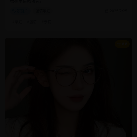
暖和亲情的可贵。
家庭片
温情家庭
2025/2/25
#
家庭
#
温情
#
亲情
8.8