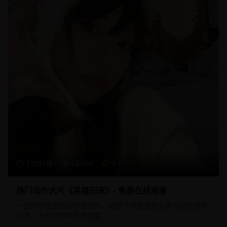
125分钟
23,450
9.1
热门动作大片《英雄归来》- 免费在线观看
一部制作精良的动作冒险片，融合了传统武侠元素与现代特效
技术，为观众带来视觉盛宴。