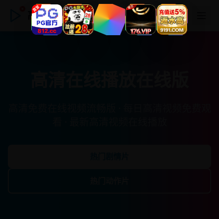
高清在线播放在线版
高清在线播放在线版
高清免费在线视频流畅版 · 每日高清视频免费观
看 · 最新高清视频在线播放
热门剧情片
热门动作片