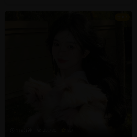
8.7
119分钟
25,780
8.7