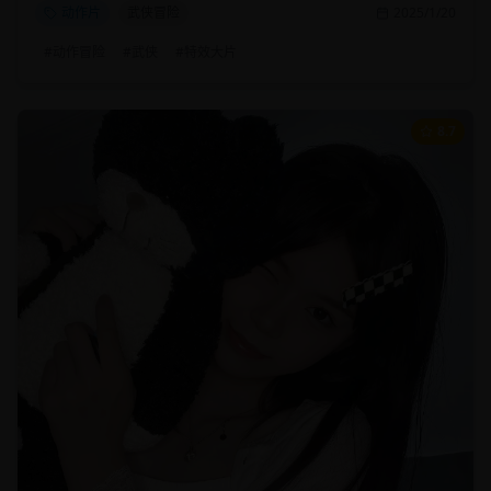
动作片
武侠冒险
2025/1/20
#
动作冒险
#
武侠
#
特效大片
8.7