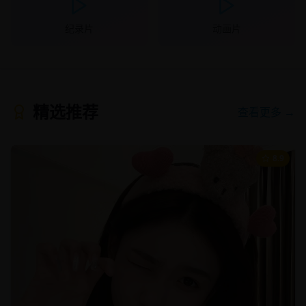
纪录片
动画片
精选推荐
查看更多 →
8.9