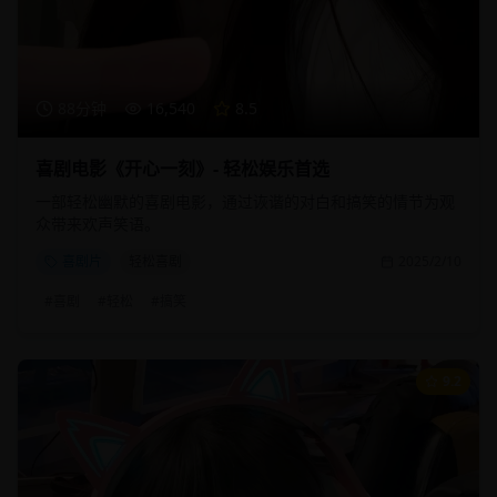
88分钟
16,540
8.5
喜剧电影《开心一刻》- 轻松娱乐首选
一部轻松幽默的喜剧电影，通过诙谐的对白和搞笑的情节为观
众带来欢声笑语。
喜剧片
轻松喜剧
2025/2/10
#
喜剧
#
轻松
#
搞笑
9.2