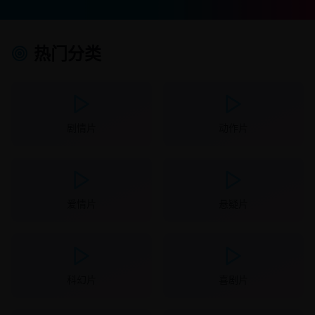
热门分类
剧情片
动作片
爱情片
悬疑片
科幻片
喜剧片