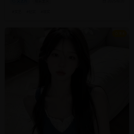
文艺片
现实主义
2025/8/20
#
文艺
#
纪实
#
现实
9.4